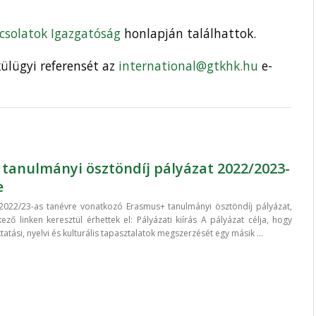
csolatok Igazgatóság
honlapján találhattok.
ülügyi referensét az
international@gtkhk.hu
e-
tanulmányi ösztöndíj pályázat 2022/2023-
e
a 2022/23-as tanévre vonatkozó Erasmus+ tanulmányi ösztöndíj pályázat,
ző linken keresztül érhettek el: Pályázati kiírás A pályázat célja, hogy
tatási, nyelvi és kulturális tapasztalatok megszerzését egy másik ...