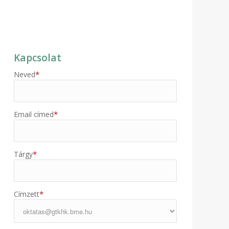
Kapcsolat
*
Neved
*
Email címed
*
Tárgy
*
Címzett