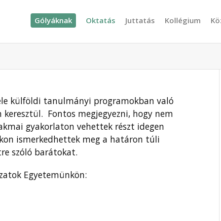
Gólyáknak
Oktatás
Juttatás
Kollégium
Kö
éle külföldi tanulmányi programokban való
n keresztül. Fontos megjegyezni, hogy nem
kmai gyakorlaton vehettek részt idegen
on ismerkedhettek meg a határon túli
tre szóló barátokat.
ázatok Egyetemünkön: