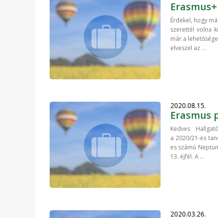
Erasmus+
Érdekel, hogy más
szerettél volna 
már a lehetősége
elveszel az ...
2020.08.15.
Erasmus p
Kedves Hallgat
a 2020/21-es tan
es számú Neptun 
13. éjfél. A ...
2020.03.26.