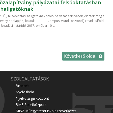
zalapítvány pályázatai felsőoktatásban
 hallgatóknak
 Új, felsőoktatási hallgatóknak szóló pályázati felhívások jelentek meg a
tvány honlapján, köztük: - Campus Mundi ösztöndíj rövid külföldi
beadási határidő: 2017. október 10. ...
Következő oldal
SZOLGÁLTATÁSOK
Bmenet
Nyelviskola
Nyelvvizsga központ
BME Sportközpont
MISZ Műegyetemi Iskolaszövetkezet