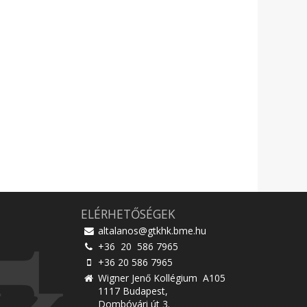
ELÉRHETŐSÉGEK
altalanos@gtkhk.bme.hu
+36 20 586 7965
+36 20 586 7965
Wigner Jenő Kollégium A105
1117 Budapest,
Dombóvári út 3.