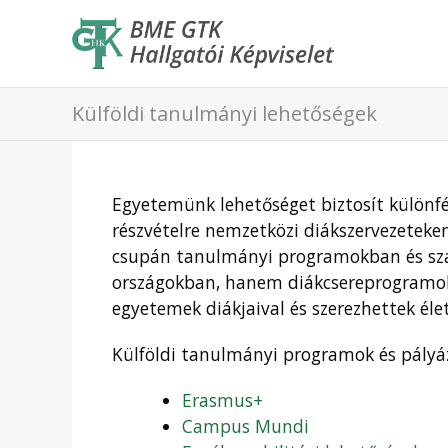
Külföldi tanulmányi lehetőségek
Egyetemünk lehetőséget biztosít különf
részvételre nemzetközi diákszervezeteke
csupán tanulmányi programokban és sza
országokban, hanem diákcsereprogramok
egyetemek diákjaival és szerezhettek éle
Külföldi tanulmányi programok és pály
Erasmus+
Campus Mundi