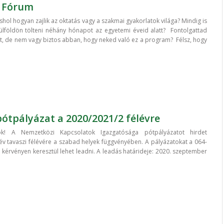
 Fórum
hol hogyan zajlik az oktatás vagy a szakmai gyakorlatok világa? Mindig is
külföldön tölteni néhány hónapot az egyetemi éveid alatt? Fontolgattad
t, de nem vagy biztos abban, hogy neked való ez a program? Félsz, hogy
ótpályázat a 2020/2021/2 félévre
ók! A Nemzetközi Kapcsolatok Igazgatósága pótpályázatot hirdet
év tavaszi félévére a szabad helyek függvényében. A pályázatokat a 064-
kérvényen keresztül lehet leadni. A leadás határideje: 2020. szeptember