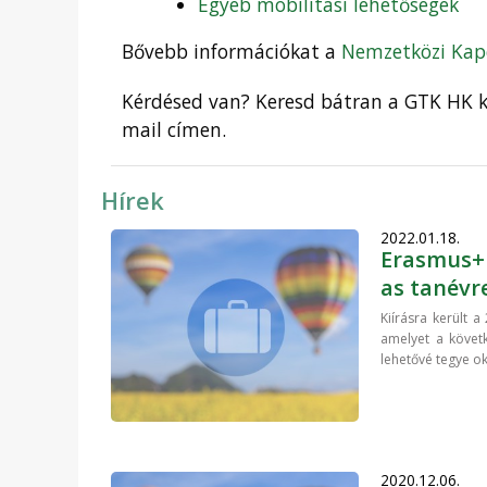
Egyéb mobilitási lehetőségek
Bővebb információkat a
Nemzetközi Kap
Kérdésed van? Keresd bátran a GTK HK k
mail címen.
Hírek
2022.01.18.
Erasmus+ 
as tanévr
Kiírásra került 
amelyet a követke
lehetővé tegye ok
2020.12.06.