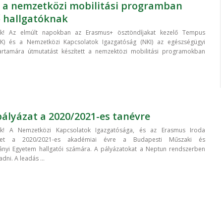
a nemzetközi mobilitási programban
ő hallgatóknak
ók! Az elmúlt napokban az Erasmus+ ösztöndíjakat kezelő Tempus
TK) és a Nemzetközi Kapcsolatok Igazgatóság (NKI) az egészségügyi
tartamára útmutatást készített a nemzektözi mobilitási programokban
.
ályázat a 2020/2021-es tanévre
ók! A Nemzetközi Kapcsolatok Igazgatósága, és az Erasmus Iroda
rdet a 2020/2021-es akadémiai évre a Budapesti Műszaki és
yi Egyetem hallgatói számára. A pályázatokat a Neptun rendszerben
eadni. A leadás ...