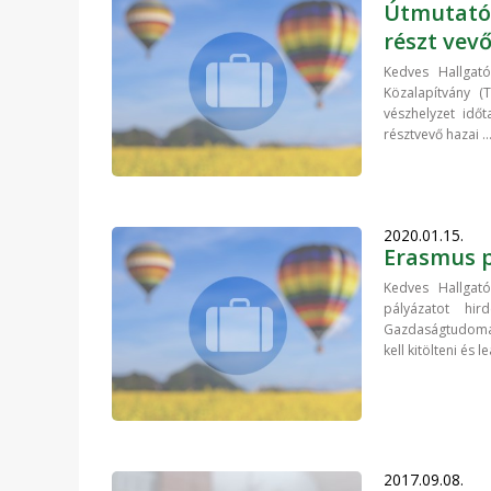
Útmutató 
részt vev
Kedves Hallgat
Közalapítvány (
vészhelyzet idő
résztvevő hazai ..
2020.01.15.
Erasmus p
Kedves Hallgat
pályázatot hi
Gazdaságtudomán
kell kitölteni és l
2017.09.08.