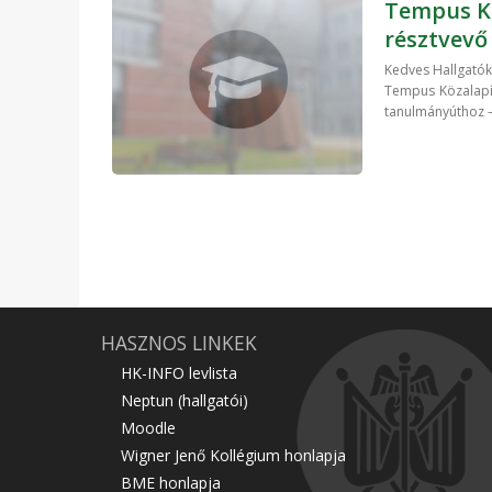
Tempus Kö
résztvevő
Kedves Hallgatók!
Tempus Közalapí
tanulmányúthoz – 
HASZNOS LINKEK
HK-INFO levlista
Neptun (hallgatói)
Moodle
Wigner Jenő Kollégium honlapja
BME honlapja