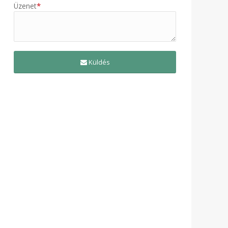
*
Üzenet
Küldés