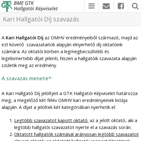
Kari Hallgatói Díj szavazás
A
Kari Hallgatói Díj
az OMHV eredményeiből származó, majd az
ezt követő szavazataitok alapján elnyerhető díj oktatóink
számára. Az oktatói körben a legmegbecsültebb és
legelismertebb díjat jelenti, hiszen a hallgatóik szavazata alapján
születik meg az eredmény.
A szavazás menete*:
A Kari Hallgató Díj jelöltjeit a GTK Hallgatói Képviselet határozza
meg, a megelőző két félév OMHV kari eredményeinek listája
alapján. A díjat a jelöltek két kategóriában nyerhetik el:
Legtöbb szavazatot kapott oktató:
az a jelölt oktató, aki a
legtöbb hallgatói szavazatot nyerte el a szavazás során.
Oktatott hallgatók számával arányosan legtöbb szavazatot