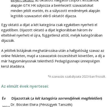
elnyert oktató:
az oktatott hallgatói csoport létszámok
alapján GTK HK súlyozza a beérkezett szavazatokat
minden jelölt esetén, és a súlyozott eredmények alapján
legtöbb szavazatot elérő oktatót díjazza.
Egy oktató a díjat a két kategória csak egyikében nyerheti el
egyidőben. Díjazott oktató a díjat legkorábban három év
elteltével nyerheti el újra, függetlenül attól, melyik kategóriában
díjazzák.
A jelöltek listájának meghatározása után a hallgatóság szavaz az
online felületen, majd a szavazatok összesítését követően, a díj a
már hagyományosnak tekinthető Pedagógusnapi ünnepségen
kerül átadásra.
*A szavazás szabályzata 2023-ban frissült.
Az elmúlt évek nyertesei:
Év
Díjazottak (
a két kategória sorrendjének megfelelően
)
Dr. Böcskei Elvira (Pénzügyek Tanszék)
2024