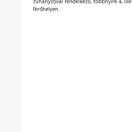
zuhanyzóval rendelkező, többnyire 4, ill
férőhelyen.