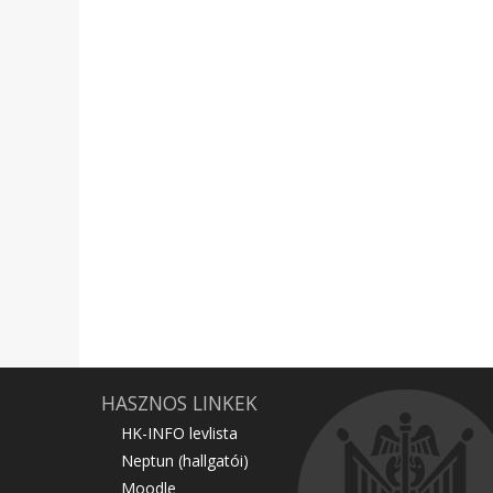
HASZNOS LINKEK
HK-INFO levlista
Neptun (hallgatói)
Moodle