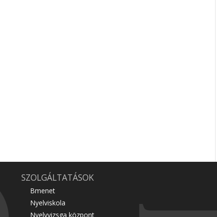
SZOLGÁLTATÁSOK
Bmenet
Nyelviskola
Nyelvvizsga központ