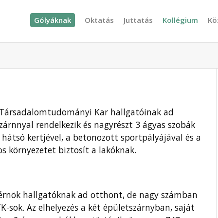
Gólyáknak
Oktatás
Juttatás
Kollégium
Kö
s Társadalomtudományi Kar hallgatóinak ad
szárnnyal rendelkezik és nagyrészt 3 ágyas szobák
hátsó kertjével, a betonozott sportpályájával és a
s környezetet biztosít a lakóknak.
mérnök hallgatóknak ad otthont, de nagy számban
TK-sok. Az elhelyezés a két épületszárnyban, saját