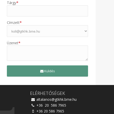
*
Tárgy
*
Címzett
*
Üzenet
Küldés
ELÉRHETŐSÉGEK
altalanos@gtkhk.bme.hu
+36 20 586 7965
+36 20 586 7965