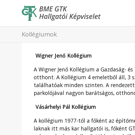
Kollégiumok
Wigner Jenő Kollégium
A Wigner Jenő Kollégium a Gazdaság- é
otthont. A Kollégium 4 emeletből áll, 3 
találhatóak minden szinten. A rendezett 
parkolójával nagyon barátságos, otthono
Vásárhelyi Pál Kollégium
A kollégium 1977-től a főként az építő
laknak itt más kar hallgatói is, főként G