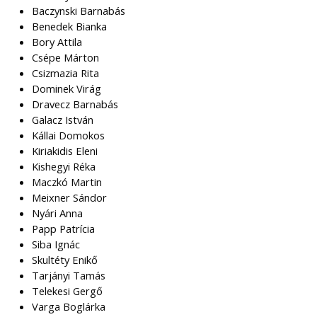
Baczynski Barnabás
Benedek Bianka
Bory Attila
Csépe Márton
Csizmazia Rita
Dominek Virág
Dravecz Barnabás
Galacz István
Kállai Domokos
Kiriakidis Eleni
Kishegyi Réka
Maczkó Martin
Meixner Sándor
Nyári Anna
Papp Patrícia
Siba Ignác
Skultéty Enikő
Tarjányi Tamás
Telekesi Gergő
Varga Boglárka