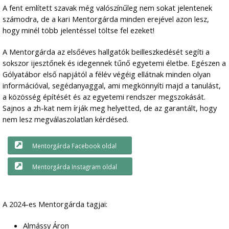
A fent említett szavak még valószínűleg nem sokat jelentenek
számodra, de a kari Mentorgárda minden erejével azon lesz,
hogy minél több jelentéssel töltse fel ezeket!
A Mentorgárda az elsőéves hallgatók beilleszkedését segíti a
sokszor ijesztőnek és idegennek tűnő egyetemi életbe. Egészen a
Gólyatábor első napjától a félév végéig ellátnak minden olyan
információval, segédanyaggal, ami megkönnyíti majd a tanulást,
a közösség építését és az egyetemi rendszer megszokását.
Sajnos a zh-kat nem írják meg helyetted, de az garantált, hogy
nem lesz megválaszolatlan kérdésed.
Mentorgárda Facebook oldal
Mentorgárda Instagram oldal
A 2024-es Mentorgárda tagjai:
Almássy Áron