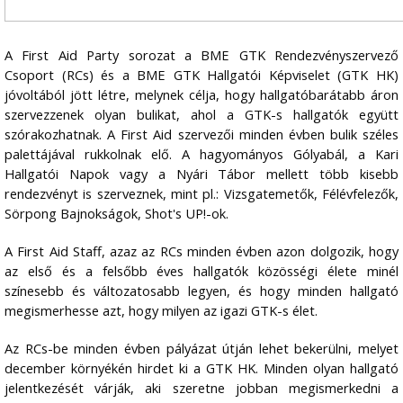
A First Aid Party sorozat a BME GTK Rendezvényszervező
Csoport (RCs) és a BME GTK Hallgatói Képviselet (GTK HK)
jóvoltából jött létre, melynek célja, hogy hallgatóbarátabb áron
szervezzenek olyan bulikat, ahol a GTK-s hallgatók együtt
szórakozhatnak. A First Aid szervezői minden évben bulik széles
palettájával rukkolnak elő. A hagyományos Gólyabál, a Kari
Hallgatói Napok vagy a Nyári Tábor mellett több kisebb
rendezvényt is szerveznek, mint pl.: Vizsgatemetők, Félévfelezők,
Sörpong Bajnokságok, Shot's UP!-ok.
A First Aid Staff, azaz az RCs minden évben azon dolgozik, hogy
az első és a felsőbb éves hallgatók közösségi élete minél
színesebb és változatosabb legyen, és hogy minden hallgató
megismerhesse azt, hogy milyen az igazi GTK-s élet.
Az RCs-be minden évben pályázat útján lehet bekerülni, melyet
december környékén hirdet ki a GTK HK. Minden olyan hallgató
jelentkezését várják, aki szeretne jobban megismerkedni a