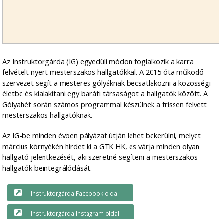
Az Instruktorgárda (IG) egyedüli módon foglalkozik a karra
felvételt nyert mesterszakos hallgatókkal. A 2015 óta működő
szervezet segít a mesteres gólyáknak becsatlakozni a közösségi
életbe és kialakítani egy baráti társaságot a hallgatók között. A
Gólyahét során számos programmal készülnek a frissen felvett
mesterszakos hallgatóknak.
Az IG-be minden évben pályázat útján lehet bekerülni, melyet
március környékén hirdet ki a GTK HK, és várja minden olyan
hallgató jelentkezését, aki szeretné segíteni a mesterszakos
hallgatók beintegrálódását.
Instruktorgárda Facebook oldal
Instruktorgárda Instagram oldal