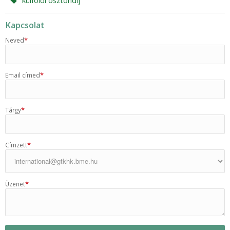
Kapcsolat
*
Neved
*
Email címed
*
Tárgy
*
Címzett
*
Üzenet