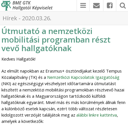
Hírek - 2020.03.26.
Útmutató a nemzetközi
mobilitási programban részt
vevő hallgatóknak
Kedves Hallgatók!
Az elmúlt napokban az Erasmus+ ösztöndíjakat kezelő Tempus
Közalapítvány (TK) és a
Nemzetközi Kapcsolatok Igazgatóság
(NKI) az egészségügyi vészhelyzet időtartamára útmutatást
készített a nemzektözi mobilitási programokban résztvevő hazai
hallgatóknak és a Magyarországon tartózkodó külföldi
hallgatóknak egyaránt. Mivel más és más körülmények állnak fenn
a különböző esetek kapcsán, ezért több változat részletesen
kidolgozott verzióját találjátok meg az
alábbi linkre kattintva
,
amelyek a következők: