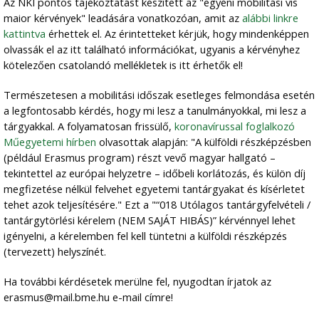
Az NKI pontos tájékoztatást készített az "egyéni mobilitási vis
maior kérvények" leadására vonatkozóan, amit az
alábbi linkre
kattintva
érhettek el. Az érintetteket kérjük, hogy mindenképpen
olvassák el az itt található információkat, ugyanis a kérvényhez
kötelezően csatolandó mellékletek is itt érhetők el!
Természetesen a mobilitási időszak esetleges felmondása esetén
a legfontosabb kérdés, hogy mi lesz a tanulmányokkal, mi lesz a
tárgyakkal. A folyamatosan frissülő,
koronavírussal foglalkozó
Műegyetemi hírben
olvasottak alapján: "A külföldi részképzésben
(például Erasmus program) részt vevő magyar hallgató –
tekintettel az európai helyzetre – időbeli korlátozás, és külön díj
megfizetése nélkül felvehet egyetemi tantárgyakat és kísérletet
tehet azok teljesítésére." Ezt a "“018 Utólagos tantárgyfelvételi /
tantárgytörlési kérelem (NEM SAJÁT HIBÁS)” kérvénnyel lehet
igényelni, a kérelemben fel kell tüntetni a külföldi részképzés
(tervezett) helyszínét.
Ha további kérdésetek merülne fel, nyugodtan írjatok az
erasmus@mail.bme.hu e-mail címre!