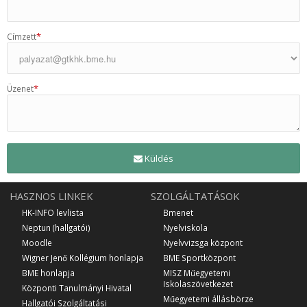
*
Címzett
*
Üzenet
Küldés
HASZNOS LINKEK
SZOLGÁLTATÁSOK
HK-INFO levlista
Bmenet
Neptun (hallgatói)
Nyelviskola
Moodle
Nyelvvizsga központ
Wigner Jenő Kollégium honlapja
BME Sportközpont
BME honlapja
MISZ Műegyetemi
Iskolaszövetkezet
Központi Tanulmányi Hivatal
Műegyetemi állásbörze
Hallgatói Szolgáltatási