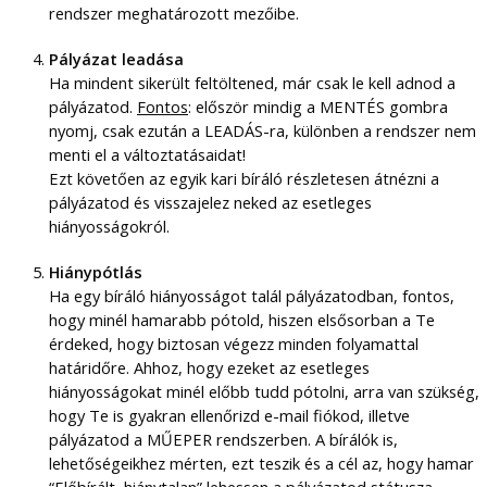
rendszer meghatározott mezőibe.
Pályázat leadása
Ha mindent sikerült feltöltened, már csak le kell adnod a
pályázatod.
Fontos
: először mindig a MENTÉS gombra
nyomj, csak ezután a LEADÁS-ra, különben a rendszer nem
menti el a változtatásaidat!
Ezt követően az egyik kari bíráló részletesen átnézni a
pályázatod és visszajelez neked az esetleges
hiányosságokról.
Hiánypótlás
Ha egy bíráló hiányosságot talál pályázatodban, fontos,
hogy minél hamarabb pótold, hiszen elsősorban a Te
érdeked, hogy biztosan végezz minden folyamattal
határidőre. Ahhoz, hogy ezeket az esetleges
hiányosságokat minél előbb tudd pótolni, arra van szükség,
hogy Te is gyakran ellenőrizd e-mail fiókod, illetve
pályázatod a MŰEPER rendszerben. A bírálók is,
lehetőségeikhez mérten, ezt teszik és a cél az, hogy hamar