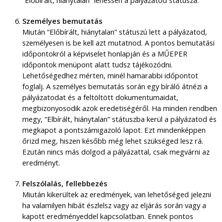
“Előbírált, hiánytalan” lehessen a pályázatod státusza.
Személyes bemutatás
Miután “Előbírált, hiánytalan” státuszú lett a pályázatod,
személyesen is be kell azt mutatnod. A pontos bemutatási
időpontokról a képviselet honlapján és a MŰEPER
időpontok menüpont alatt tudsz tájékozódni.
Lehetőségedhez mérten, minél hamarabbi időpontot
foglalj. A személyes bemutatás során egy bíráló átnézi a
pályázatodat és a feltöltött dokumentumaidat,
megbizonyosodik azok eredetiségéről. Ha minden rendben
megy, “Elbírált, hiánytalan” státuszba kerül a pályázatod és
megkapot a pontszámigazoló lapot. Ezt mindenképpen
őrizd meg, hiszen később még lehet szükséged lesz rá.
Ezután nincs más dolgod a pályázattal, csak megvárni az
eredményt.
Felszólalás, fellebbezés
Miután kikerültek az eredmények, van lehetőséged jelezni
ha valamilyen hibát észlelsz vagy az eljárás során vagy a
kapott eredményeddel kapcsolatban. Ennek pontos