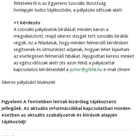
feltételeiről is az Egyetemi Szociális Bizottság
honlapján tudsz tájékozódni, a pályázási időszak alatt.
+1 Kérdezés
A szociális pályázatok bírálását minden karon a
megválasztott, majd sikeres vizsgát tett szociális bírálók
végzik. Az a feladatuk, hogy minden felmerülő kérdésben
segítsenek és útmutatást adjanak, hogyan lehet kijavítani
az esetlegesen felmerülő hibákat. Nyugodtan keress minket
az egész időszak alatt (és azon felül) a pályázattal
kapcsolatos kérdéseiddel a
jutter@gtkhk.hu
e-mail címen!
Sikeres pályázást kívánunk!
Figyelem! A fentiekben leírtak kizárólag tájékoztató
jellegűek. Az aktuális információkkal kapcsolatban minden
esetben az aktuális szabályzatok és kiírások alapján
tájékozódj!