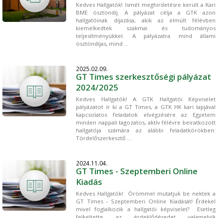
Kedves Hallgatók! Ismét meghirdetésre került a Kari
BME ösztöndíj. A pályázat célja a GTK azon
hallgatóinak díjazása, akik az elmúlt félévben
kiemelkedtek szakmai és tudományos
teljesítményükkel. ⁣⁣⁣⁣⁣⁣⁣⁣⁣⁣A pályázatra mind állami
ösztöndíjas, mind ...
2025.02.09.
GT Times szerkesztőségi pályázat
2024/2025
Kedves Hallgatók! A GTK Hallgatói Képviselet
pályázatot ír ki a GT Times, a GTK HK kari lapjával
kapcsolatos feladatok elvégzésére az Egyetem
minden nappali tagozatos, aktív félévre beiratkozott
hallgatója számára az alábbi feladatkörökben:
Tördelőszerkesztő ...
2024.11.04.
GT Times - Szeptemberi Online
Kiadás
Kedves Hallgatók! Örömmel mutatjuk be nektek a
GT Times - Szeptemberi Online Kiadását! Érdekel
mivel foglalkozik a hallgatói képviselet? Esetleg
felkeltette az érdeklődésedet valamelyik