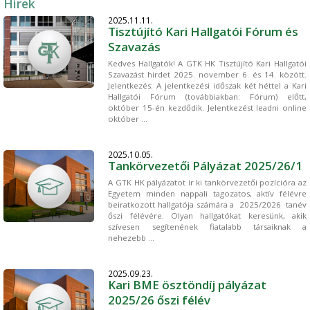
Hírek
2025.11.11.
Tisztújító Kari Hallgatói Fórum és
Szavazás
Kedves Hallgatók! A GTK HK Tisztújító Kari Hallgatói
Szavazást hirdet 2025. november 6. és 14. között.
Jelentkezés: A jelentkezési időszak két héttel a Kari
Hallgatói Fórum (továbbiakban: Fórum) előtt,
október 15-én kezdődik. Jelentkezést leadni online
október ...
2025.10.05.
Tankörvezetői Pályázat 2025/26/1
A GTK HK pályázatot ír ki tankörvezetői pozícióra az
Egyetem minden nappali tagozatos, aktív félévre
beiratkozott hallgatója számára a 2025/2026 tanév
őszi félévére. Olyan hallgatókat keresünk, akik
szívesen segítenének fiatalabb társaiknak a
nehezebb ...
2025.09.23.
Kari BME ösztöndíj pályázat
2025/26 őszi félév