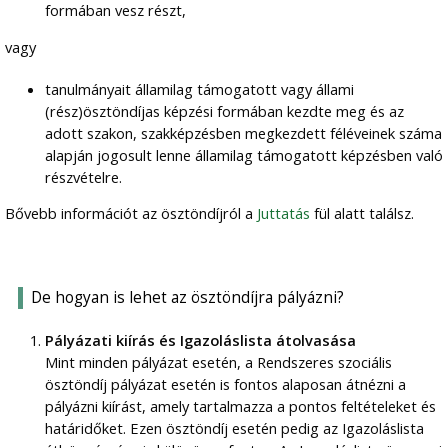
formában vesz részt,
vagy
tanulmányait államilag támogatott vagy állami
(rész)ösztöndíjas képzési formában kezdte meg és az
adott szakon, szakképzésben megkezdett féléveinek száma
alapján jogosult lenne államilag támogatott képzésben való
részvételre.
Bővebb információt az ösztöndíjról a
Juttatás
fül alatt találsz.
De hogyan is lehet az ösztöndíjra pályázni?
Pályázati kiírás és Igazoláslista átolvasása
Mint minden pályázat esetén, a Rendszeres szociális
ösztöndíj pályázat esetén is fontos alaposan átnézni a
pályázni kiírást, amely tartalmazza a pontos feltételeket és
határidőket. Ezen ösztöndíj esetén pedig az Igazoláslista