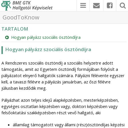
GoodToKnow
TARTALOM
Hogyan pályázz szociális ösztöndíjra
Hogyan pályázz szociális ösztöndíjra
A Rendszeres szociális ösztöndíj a szociális helyzetre adott
támogatás, amit az Egyetem ösztöndíj formájában folyósít a
pályázatot elnyerő hallgatók számára. Pályázni félévente egyszer
kell, a tavaszi félévre a pályázás januárban, az őszi félévre
júliusban kezdődik meg.
Pályázhat azon teljes idejű alapképzésben, mesterképzésben,
egységes osztatlan képzésben vagy, doktori képzésben vagy
felsőoktatási szakképzésben részt vevő hallgató, aki
államilag támogatott vagy állami (rész)ösztöndíjas képzési