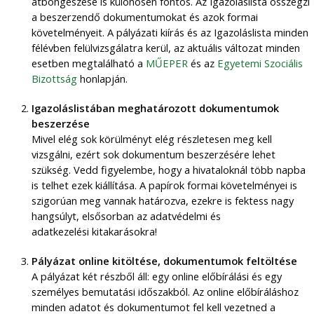
átböngészése is különösen fontos. Az Igazoláslista összegzi
a beszerzendő dokumentumokat és azok formai
követelményeit. A pályázati kiírás és az Igazoláslista minden
félévben felülvizsgálatra kerül, az aktuális változat minden
esetben megtalálható a
MŰEPER
és az
Egyetemi Szociális
Bizottság
honlapján.
Igazoláslistában meghatározott dokumentumok
beszerzése
Mivel elég sok körülményt elég részletesen meg kell
vizsgálni, ezért sok dokumentum beszerzésére lehet
szükség. Vedd figyelembe, hogy a hivataloknál több napba
is telhet ezek kiállítása. A papírok formai követelményei is
szigorúan meg vannak határozva, ezekre is fektess nagy
hangsúlyt, elsősorban az adatvédelmi és
adatkezelési kitakarásokra!
Pályázat online kitöltése, dokumentumok feltöltése
A pályázat két részből áll: egy online előbírálási és egy
személyes bemutatási időszakból. Az online előbíráláshoz
minden adatot és dokumentumot fel kell vezetned a