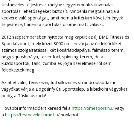
testnevelés teljesítése, melyhez egyetemünk színvonalas
sportolási lehetőségeket biztosít. Mindenki megtalálhatja a
kedvére való sportágat, amit nem a kritérium követelmények
teljesítése, hanem a sportolás öröme miatt választ.
2012 szeptemberében nyitotta meg kapuit az új BME Fitness és
Sportközpont, mely közel 3000 nm-en várja az érdeklődőket
számos szolgáltatással: két kosárlabdapálya, falmászó terem,
négy squash pálya, teremfoci, spinning terem, de a
küzdősportok, tánc, zumba és jóga szerelmeseiről sem
feledkeztek meg.
Az atletizálni, teniszezni, futballozni és strandröplabdázni
vágyókat várja a Bogdánfy úti Sporttelep, a lubickolni vágyókat
pedig a Tüske uszoda!
További információért keresd fel a
https://bmesport.hu/
vagy
a
https://testneveles.bme.hu/
honlapot!