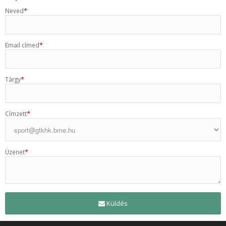
*
Neved
*
Email címed
*
Tárgy
*
Címzett
*
Üzenet
Küldés