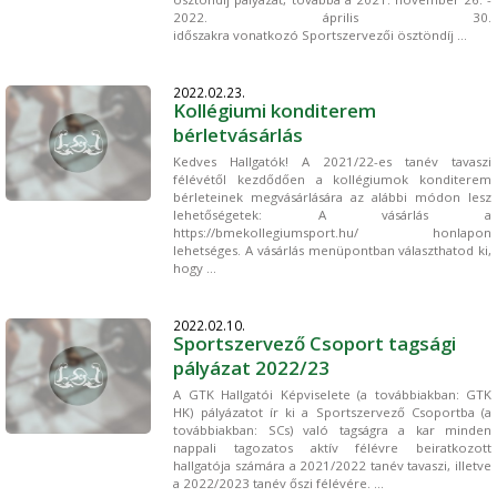
2022. április 30.
időszakra vonatkozó Sportszervezői ösztöndíj ...
2022.02.23.
Kollégiumi konditerem
bérletvásárlás
Kedves Hallgatók! A 2021/22-es tanév tavaszi
félévétől kezdődően a kollégiumok konditerem
bérleteinek megvásárlására az alábbi módon lesz
lehetőségetek: A vásárlás a
https://bmekollegiumsport.hu/ honlapon
lehetséges. A vásárlás menüpontban választhatod ki,
hogy ...
2022.02.10.
Sportszervező Csoport tagsági
pályázat 2022/23
A GTK Hallgatói Képviselete (a továbbiakban: GTK
HK) pályázatot ír ki a Sportszervező Csoportba (a
továbbiakban: SCs) való tagságra a kar minden
nappali tagozatos aktív félévre beiratkozott
hallgatója számára a 2021/2022 tanév tavaszi, illetve
a 2022/2023 tanév őszi félévére. ...