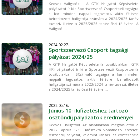
Kedves Hallgatók! A GTK Hallgatói Képviselete
pályázatot ír ki a Sportszervező Csoportbeli tagságra
a kar minden nappali tagozatos, aktív félévre
beiratkozott hallgatója számára a 2024/2025 tanév
tavaszi, illetve a 2025/2026 tanév őszi félévére. A
Hallgatói ...
2024.02.27.
Sportszervező Csoport tagsági
pályázat 2024/25
A GTK Hallgatói Képviselete (a továbbiakban: GTK
HK) pályázatot ír ki a Sportszervező Csoportba (a
továbbiakban: SCs) való tagságra a kar minden
nappali tagozatos aktív félévre beiratkozott
hallgatója számára a 2023/2024 tanév tavaszi, illetve
a 2024/2025 tanév őszi félévére. ...
2022.05.16.
Június 10-i kifizetéshez tartozó
ösztöndíj pályázatok eredményei
Kedves Hallgatók! Az alábbiakban megtaláljátok a
2022. április 1-30. időszakra vonatkozó Közéleti
ösztöndíj pályázat, valamint Utazási és konferencia
ösztöndíj pályázat, továbbá a 2021. november 26. -