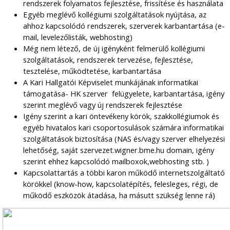
rendszerek folyamatos fejlesztése, frissítése és használata
Egyéb meglévő kollégiumi szolgáltatások nyújtása, az
ahhoz kapcsolódó rendszerek, szerverek karbantartása (e-
mail, levelezőlisták, webhosting)
Még nem létező, de új igényként felmerülő kollégiumi
szolgáltatások, rendszerek tervezése, fejlesztése,
tesztelése, működtetése, karbantartása
A Kari Hallgatói Képviselet munkájának informatikai
támogatása- HK szerver felügyelete, karbantartása, igény
szerint meglévő vagy új rendszerek fejlesztése
Igény szerint a kari öntevékeny körök, szakkollégiumok és
egyéb hivatalos kari csoportosulások számára informatikai
szolgáltatások biztosítása (NAS és/vagy szerver elhelyezési
lehetőség, saját szervezet.wigner.bme.hu domain, igény
szerint ehhez kapcsolódó mailboxok,webhosting stb. )
Kapcsolattartás a többi karon működő internetszolgáltató
körökkel (know-how, kapcsolatépítés, felesleges, régi, de
működő eszközök átadása, ha másutt szükség lenne rá)