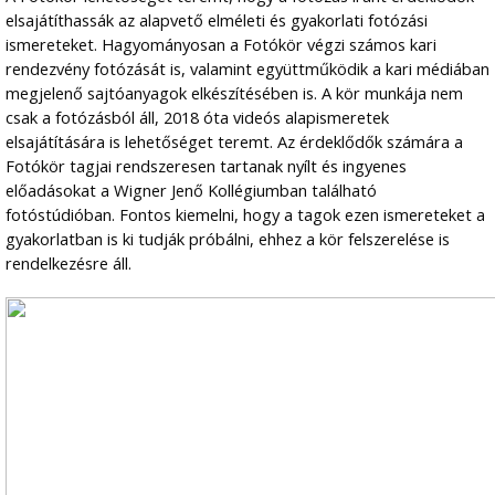
elsajátíthassák az alapvető elméleti és gyakorlati fotózási
ismereteket. Hagyományosan a Fotókör végzi számos kari
rendezvény fotózását is, valamint együttműködik a kari médiában
megjelenő sajtóanyagok elkészítésében is. A kör munkája nem
csak a fotózásból áll, 2018 óta videós alapismeretek
elsajátítására is lehetőséget teremt. Az érdeklődők számára a
Fotókör tagjai rendszeresen tartanak nyílt és ingyenes
előadásokat a Wigner Jenő Kollégiumban található
fotóstúdióban. Fontos kiemelni, hogy a tagok ezen ismereteket a
gyakorlatban is ki tudják próbálni, ehhez a kör felszerelése is
rendelkezésre áll.