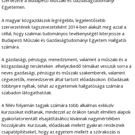
szervezete a Budapesti Műszaki és Gazdaságtudományi
Egyetemen.
A magyar közgazdászok legrégebbi, legjelentősebb
szervezetének tagszevezeteként 2014-ben alakult meg azzal a
céllal, hogy szakmai-tudományos tevékenységét kiterjessze a
Budapesti Műszaki és Gazdaságtudományi Egyetem Hallgatói
számára.
A gazdasági, pénzügyi, menedzsment, valamint a műszaki és a
közgazdasági területeken elhelyezkedő témákat vesszük sorra a
neves gazdasági, pénzügyi és műszaki szakemberek, valamint
cégvezetők, menedzserek által tartott előadásokon. Előadásaik
többnyire nyíltak, tehát az egyetemek hallgatósága számára
szabadon látogathatóak.
A félév folyamán tagjaik számára több alkalmas exkluzív
kurzusokat indítanak, mindezzel az órákon tanult elméleti alapok
gyakorlatorientált elsajátításához kívánnak nagymértékben
hozzájárulni. Kurzusaik, előadásaik mellett gyakran rendeznek
csapatépítéseket, hogy az egyetem mellett a szórakozás is