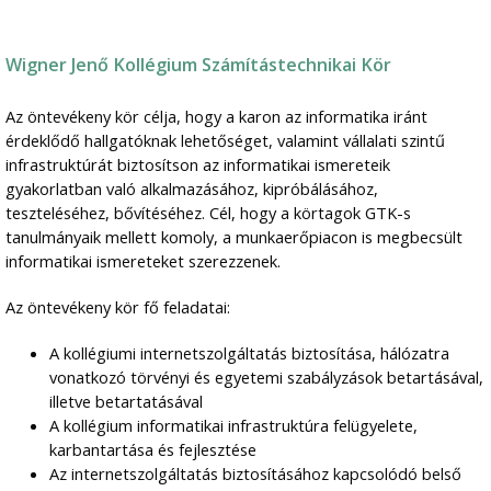
Wigner Jenő Kollégium Számítástechnikai Kör
Az öntevékeny kör célja, hogy a karon az informatika iránt
érdeklődő hallgatóknak lehetőséget, valamint vállalati szintű
infrastruktúrát biztosítson az informatikai ismereteik
gyakorlatban való alkalmazásához, kipróbálásához,
teszteléséhez, bővítéséhez. Cél, hogy a körtagok GTK-s
tanulmányaik mellett komoly, a munkaerőpiacon is megbecsült
informatikai ismereteket szerezzenek.
Az öntevékeny kör fő feladatai:
A kollégiumi internetszolgáltatás biztosítása, hálózatra
vonatkozó törvényi és egyetemi szabályzások betartásával,
illetve betartatásával
A kollégium informatikai infrastruktúra felügyelete,
karbantartása és fejlesztése
Az internetszolgáltatás biztosításához kapcsolódó belső