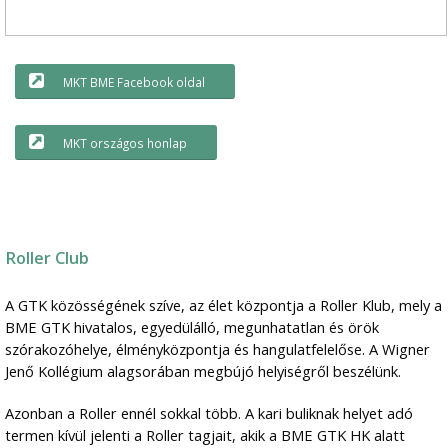
MKT BME Facebook oldal
MKT országos honlap
Roller Club
A GTK közösségének szíve, az élet központja a Roller Klub, mely a
BME GTK hivatalos, egyedülálló, megunhatatlan és örök
szórakozóhelye, élményközpontja és hangulatfelelőse. A Wigner
Jenő Kollégium alagsorában megbújó helyiségről beszélünk.
Azonban a Roller ennél sokkal több. A kari buliknak helyet adó
termen kívül jelenti a Roller tagjait, akik a BME GTK HK alatt