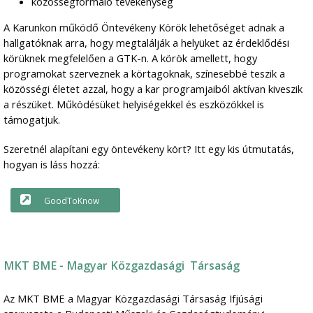
közösségformáló tevékenység
A Karunkon működő Öntevékeny Körök lehetőséget adnak a
hallgatóknak arra, hogy megtalálják a helyüket az érdeklődési
körüknek megfelelően a GTK-n. A körök amellett, hogy
programokat szerveznek a körtagoknak, színesebbé teszik a
közösségi életet azzal, hogy a kar programjaiból aktívan kiveszik
a részüket. Működésüket helyiségekkel és eszközökkel is
támogatjuk.
Szeretnél alapítani egy öntevékeny kört? Itt egy kis útmutatás,
hogyan is láss hozzá:
GoodToKnow
MKT BME - Magyar Közgazdasági Társaság
Az MKT BME a Magyar Közgazdasági Társaság Ifjúsági