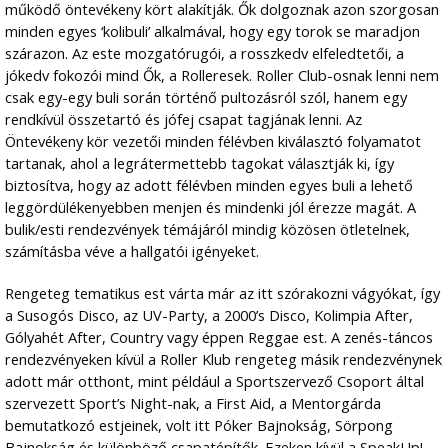
működő öntevékeny kört alakítják. Ők dolgoznak azon szorgosan
minden egyes ‘kolibuli’ alkalmával, hogy egy torok se maradjon
szárazon. Az este mozgatórugói, a rosszkedv elfeledtetői, a
jókedv fokozói mind Ők, a Rolleresek. Roller Club-osnak lenni nem
csak egy-egy buli során történő pultozásról szól, hanem egy
rendkívül összetartó és jófej csapat tagjának lenni. Az
Öntevékeny kör vezetői minden félévben kiválasztó folyamatot
tartanak, ahol a legrátermettebb tagokat választják ki, így
biztosítva, hogy az adott félévben minden egyes buli a lehető
leggördülékenyebben menjen és mindenki jól érezze magát. A
bulik/esti rendezvények témájáról mindig közösen ötletelnek,
számításba véve a hallgatói igényeket.
Rengeteg tematikus est várta már az itt szórakozni vágyókat, így
a Susogós Disco, az UV-Party, a 2000’s Disco, Kolimpia After,
Gólyahét After, Country vagy éppen Reggae est. A zenés-táncos
rendezvényeken kívül a Roller Klub rengeteg másik rendezvénynek
adott már otthont, mint például a Sportszervező Csoport által
szervezett Sport’s Night-nak, a First Aid, a Mentorgárda
bemutatkozó estjeinek, volt itt Póker Bajnokság, Sörpong
Bajnokság és különböző csapatépítők. Ezeken kívül a SpeakUp!