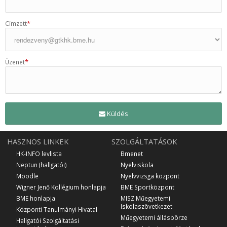
*
Címzett
*
Üzenet
Küldés
HASZNOS LINKEK
SZOLGÁLTATÁSOK
HK-INFO levlista
Bmenet
Neptun (hallgatói)
Nyelviskola
Moodle
Nyelvvizsga központ
Wigner Jenő Kollégium honlapja
BME Sportközpont
BME honlapja
MISZ Műegyetemi
Iskolaszövetkezet
Központi Tanulmányi Hivatal
Műegyetemi állásbörze
Hallgatói Szolgáltatási