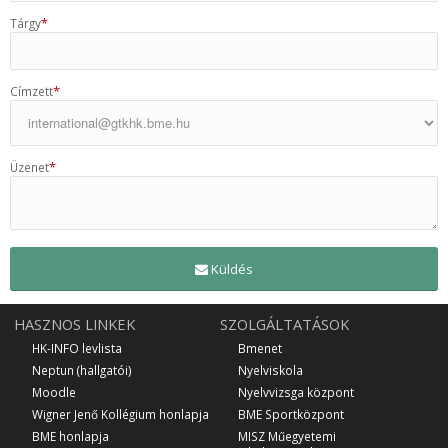
*
Tárgy
*
Címzett
*
Üzenet
Küldés
HASZNOS LINKEK
SZOLGÁLTATÁSOK
HK-INFO levlista
Bmenet
Neptun (hallgatói)
Nyelviskola
Moodle
Nyelvvizsga központ
Wigner Jenő Kollégium honlapja
BME Sportközpont
BME honlapja
MISZ Műegyetemi