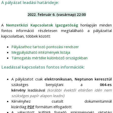
A pályázat leadási határideje:
2022. február 6. (vasárnap) 22:00
A
Nemzetközi Kapcsolatok Igazgatóság
honlapján minden
fontos információ részletesen megtalálható a pályázattal
kapcsolatban, többek között:
Pályázathoz tartozó pontozási rendszer
Megpályázható intézmények listája
Támogatás mértéke különböző országokban
Leadással kapcsolatos fontos információk:
A pályázatot csak
elektronikusan, Neptunon keresztül
szükséges benyújtani a
064-es
kérvény
leadásával
(korábbi évektől eltérően idén nem
szükséges papír alapon leadni)
Kérvényhez csatolt dokumentumnál
kizárólag
PDF
formátum elfogadott
A választott külföldi fogadó intézmény(ek) oktatási