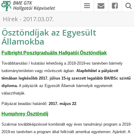
Hírek - 2017.03.07.
Ösztöndíjak az Egyesült
Államokba
Fulbright Posztgraduális Hallgatói Ösztöndíjak
Továbbtanulási / kutatási lehetőség a 2018-2019-es tanévben bármely
tudományterületen vagy művészeti ágban.
Alapfeltétel a pályázott
témában legkésőbb 2017. július 15-ig szerzett legalább BA/BSc szintű
diploma.
A pályázók az Egyesült Államok bármelyik egyetemét
választhatják.
Pályázat beadási határidő:
2017. május 22
.
Humphrey Ösztöndíj
Szakmai továbbképzéssel kombinált egy éves tanulmányi program a 2018-
2019-es tanévben a program által felkínált amerikai egyetemen. Ajánlott: A