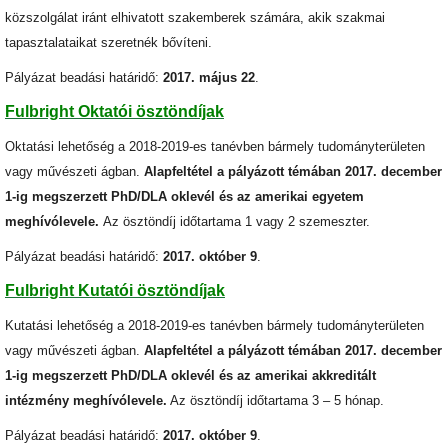
közszolgálat iránt elhivatott szakemberek számára, akik szakmai
tapasztalataikat szeretnék bővíteni.
Pályázat beadási határidő:
2017. május 22
.
Fulbright Oktatói ösztöndíjak
Oktatási lehetőség a 2018-2019-es tanévben bármely tudományterületen
vagy művészeti ágban.
Alapfeltétel a pályázott témában 2017. december
1-ig megszerzett PhD/DLA oklevél és az amerikai egyetem
meghívólevele.
Az ösztöndíj időtartama 1 vagy 2 szemeszter.
Pályázat beadási határidő:
2017. október 9
.
Fulbright Kutatói ösztöndíjak
Kutatási lehetőség a 2018-2019-es tanévben bármely tudományterületen
vagy művészeti ágban.
Alapfeltétel a pályázott témában 2017. december
1-ig megszerzett PhD/DLA oklevél és az amerikai akkreditált
intézmény meghívólevele.
Az ösztöndíj időtartama 3 – 5 hónap.
Pályázat beadási határidő:
2017. október 9
.