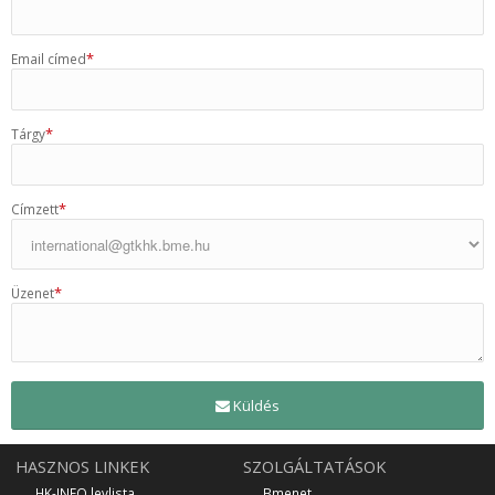
*
Email címed
*
Tárgy
*
Címzett
*
Üzenet
Küldés
HASZNOS LINKEK
SZOLGÁLTATÁSOK
HK-INFO levlista
Bmenet