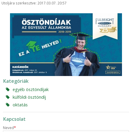
Utoljára szerkesztve: 2017.03.07. 20:57
Kategóriák
egyéb ösztöndíjak
külföldi ösztöndíj
oktatás
Kapcsolat
*
Neved