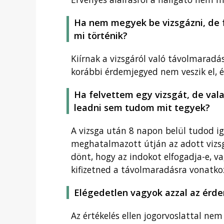
Ha nem megyek be vizsgázni, de f
mi történik?
Kiírnak a vizsgáról való távolmaradás
korábbi érdemjegyed nem veszik el, 
Ha felvettem egy vizsgát, de val
leadni sem tudom mit tegyek?
A vizsga után 8 napon belül tudod ig
meghatalmazott útján az adott vizsg
dönt, hogy az indokot elfogadja-e, v
kifizetned a távolmaradásra vonatkoz
Elégedetlen vagyok azzal az érd
Az értékelés ellen jogorvoslattal ne