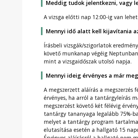
Meddig tudok jelentkezni, vagy le
A vizsga előtti nap 12:00-ig van le
Mennyi idő alatt kell kijavítania 
Írásbeli vizsgák/szigorlatok eredmény
követő munkanap végéig Neptunban k
mint a vizsgaidőszak utolsó napja.
Mennyi ideig érvényes a már megs
A megszerzett aláírás a megszerzés 
érvényes, ha arról a tantárgyleírás
megszerzést követő két félévig érvény
tantárgy tananyaga legalább 75%-ba
melyet a tantárgy program tartalmaz
elutasítása esetén a hallgató 15 nap
Érvényes aláírásról a hallgató nem 