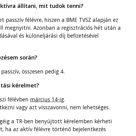
ívra állítani, mit tudok tenni?
t passzív félévre, hiszen a BME TVSZ alapján ez
ell megnyitni. Azonban a regisztrációs hét után a
ásával és különeljárási díj befizetésével
pzésem során?
asszív, összesen pedig 4.
tási kérelmet?
aszi félévben
március 14-ig
.
tkezni vagy azt visszavonni, nem lehetséges.
égéig a TR-ben benyújtott kérelemben kérheti
t, ha az aktív félévre történő bejelentkezés