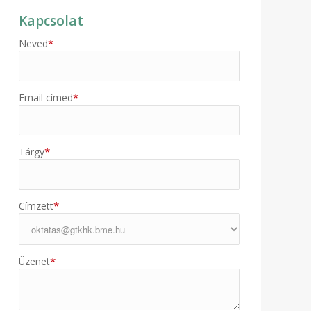
Kapcsolat
*
Neved
*
Email címed
*
Tárgy
*
Címzett
*
Üzenet