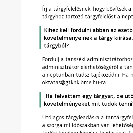
Írj a tárgyfelelősnek, hogy bővítsék a
tárgyhoz tartozó tárgyfelelőst a ne
Kihez kell fordulni abban az eset
követelményeinek a tárgy kiírása,
tárgyból?
Fordulj a tanszéki adminisztrátorhoz,
adminisztrátor elérhetőségéről a tans
a neptunban tudsz tájékozódni. Ha nem
oktatas@gtkhk.bme.hu-ra.
Ha felvettem egy tárgyat, de utó
követelményeket mit tudok tenni
Utólagos tárgyleadásra a tantárgyfel
a szorgalmi időszakban van lehetősé
törlési kérelem kérvény leadásával. 