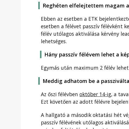
Reghéten elfelejtettem magam akt
Ebben az esetben a ETK bejelentkezte
esetben a félévet passzív félévként k
félév utólagos aktiválása kérvény lead
lehetséges.
Hány passzív félévem lehet a ké
Egymás után maximum 2 félév lehet p
Meddig adhatom be a passziválta
Az őszi félévben
október 14-ig
, a tav
Ezt követően az adott félévre bejelen
A hallgató a második oktatási hét v
passzív félévének utólagos aktiválásá