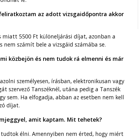
eliratkoztam az adott vizsgaidőpontra akkor
 miatt 5500 Ft különeljárási díjat, azonban a
és nem számít bele a vizsgáid számába se.
ami közbejön és nem tudok rá elmenni és már
azolni személyesen, írásban, elektronikusan vagy
át szervező Tanszéknél, utána pedig a Tanszék
agy sem. Ha elfogadja, abban az esetben nem kell
ó díjat.
emjeggyel, amit kaptam. Mit tehetek?
m tudtok élni. Amennyiben nem érted, hogy miért