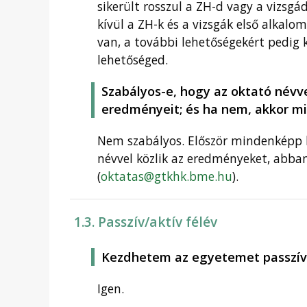
sikerült rosszul a ZH-d vagy a vizsgá
kívül a ZH-k és a vizsgák első alkal
van, a további lehetőségekért pedig k
lehetőséged.
Szabályos-e, hogy az oktató névv
eredményeit; és ha nem, akkor mi
Nem szabályos. Először mindenképp k
névvel közlik az eredményeket, abban
(
oktatas@gtkhk.bme.hu
).
1.3. Passzív/aktív félév
Kezdhetem az egyetemet passzív 
Igen.