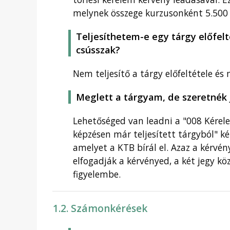
melynek összege kurzusonként 5.500 
Teljesíthetem-e egy tárgy előfel
csússzak?
Nem teljesítő a tárgy előfeltétele 
Meglett a tárgyam, de szeretnék 
Lehetőséged van leadni a "008 Kérelem
képzésen már teljesített tárgyból" ké
amelyet a KTB bírál el. Azaz a kérvén
elfogadják a kérvényed, a két jegy k
figyelembe.
1.2. Számonkérések