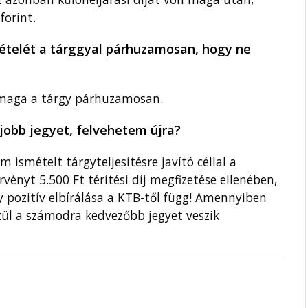
forint.
tételét a tárggyal párhuzamosan, hogy ne
és maga a tárgy párhuzamosan.
jobb jegyet, felvehetem újra?
 ismételt tárgyteljesítésre javító céllal a
rvényt 5.500 Ft térítési díj megfizetése ellenében,
y pozitív elbírálása a KTB-től függ! Amennyiben
özül a számodra kedvezőbb jegyet veszik