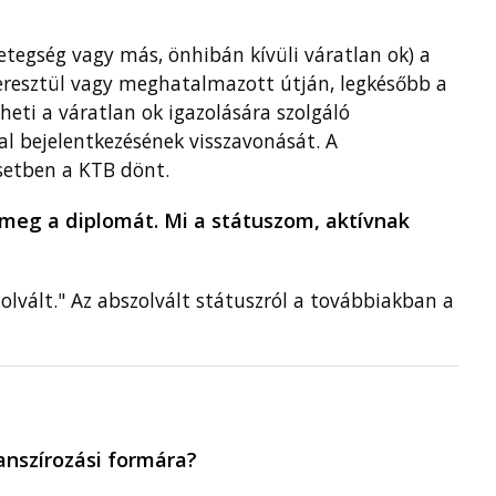
betegség vagy más, önhibán kívüli váratlan ok) a
eresztül vagy meghatalmazott útján, legkésőbb a
heti a váratlan ok igazolására szolgáló
bejelentkezésének visszavonását. A
esetben a KTB dönt.
meg a diplomát. Mi a státuszom, aktívnak
olvált." Az abszolvált státuszról a továbbiakban a
anszírozási formára?