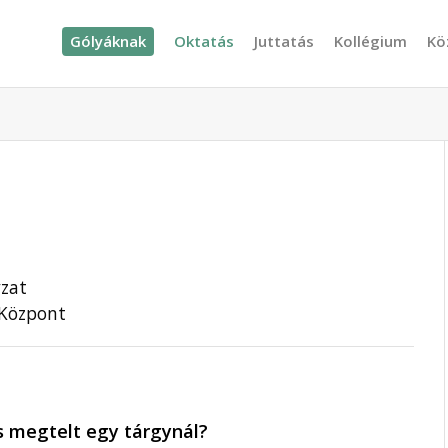
Gólyáknak
Oktatás
Juttatás
Kollégium
Kö
yzat
 Központ
s megtelt egy tárgynál?