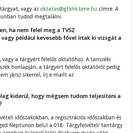
 tárgyat, vagy az
oktatas@gtkhk.bme.hu
címre. A
ptunban tudod megtalálni.
ben, ha nem felel meg a TVSZ
 vagy például kevesebb fővel írtak ki vizsgát a
 vagy a tárgyért felelős oktatóhoz. A tanszéki
zék honlapján, a tárgyért felelős oktatóról pedig
 jársz sikerrel, írj e-mailt az
lag kiderül, hogy mégsem tudom teljesíteni a
?
vételi időszakokban, a regisztrációs időszakban és
ged Neptunon belül a 018- Tárgyfelvétel/ tantárgy
Ez azonban különeljárási díjat von maga után,