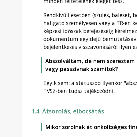
minden feltételének eleget tesz.
Rendkívüli esetben (szülés, baleset, 
hallgató személyesen vagy a TR-en k
képzési időszak befejezéséig kérelmez
dokumentum egyidejű bemutatásával 
bejelentkezés visszavonásáról ilyen 
Abszolváltam, de nem szereztem 
vagy passzívnak számítok?
Egyik sem; a státuszod ilyenkor "absz
TVSZ-ben tudsz tájékozódni.
1.4. Átsorolás, elbocsátás
Mikor sorolnak át önköltséges fin