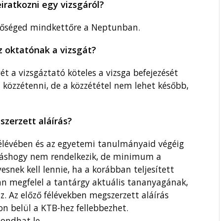
iratkozni egy vizsgáról?
hetőséged mindkettőre a Neptunban.
az oktatónak a vizsgát?
ét a vizsgáztató köteles a vizsga befejezését
özzétenni, de a közzététel nem lehet később,
zerzett aláírás?
félévében és az egyetemi tanulmányaid végéig
 máshogy nem rendelkezik, de minimum a
esnek kell lennie, ha a korábban teljesített
n megfelel a tantárgy aktuális tananyagának,
. Az előző félévekben megszerzett aláírás
on belül a KTB-hez fellebbezhet.
mondhat le.