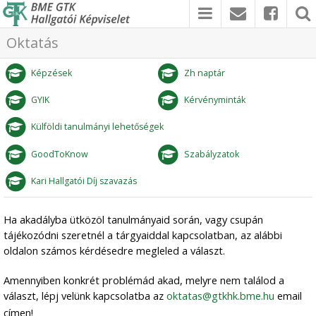
Oktatás
Képzések
Zh naptár
GYIK
Kérvényminták
Külföldi tanulmányi lehetőségek
GoodToKnow
Szabályzatok
Kari Hallgatói Díj szavazás
Ha akadályba ütközöl tanulmányaid során, vagy csupán
tájékozódni szeretnél a tárgyaiddal kapcsolatban, az alábbi
oldalon számos kérdésedre megleled a választ.
Amennyiben konkrét problémád akad, melyre nem találod a
választ, lépj velünk kapcsolatba az
oktatas@gtkhk.bme.hu
email
címen!