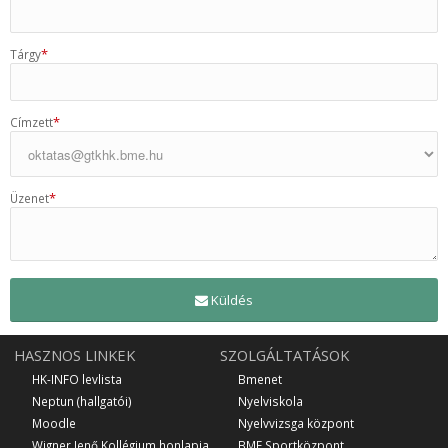
*
Tárgy
*
Címzett
*
Üzenet
Küldés
HASZNOS LINKEK
SZOLGÁLTATÁSOK
HK-INFO levlista
Bmenet
Neptun (hallgatói)
Nyelviskola
Moodle
Nyelvvizsga központ
Wigner Jenő Kollégium honlapja
BME Sportközpont