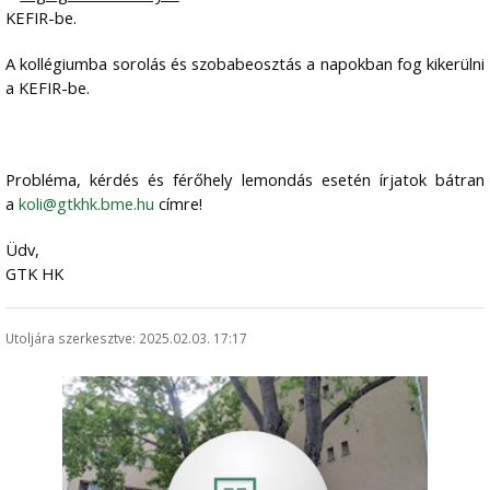
KEFIR-be.
A kollégiumba sorolás és szobabeosztás a napokban fog kikerülni
a KEFIR-be.
Probléma, kérdés és férőhely lemondás esetén írjatok bátran
a
koli@gtkhk.bme.hu
címre!
Üdv,
GTK HK
Utoljára szerkesztve: 2025.02.03. 17:17