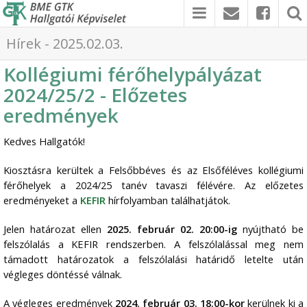
Hírek - 2025.02.03.
Kollégiumi férőhelypályázat
2024/25/2 - Előzetes
eredmények
Kedves Hallgatók!
Kiosztásra kerültek a Felsőbbéves és az Elsőféléves kollégiumi
férőhelyek a 2024/25 tanév tavaszi félévére. Az előzetes
eredményeket a
KEFIR
hírfolyamban találhatjátok.
Jelen határozat ellen
2025. február 02. 20
:00-ig
nyújtható be
felszólalás a KEFIR rendszerben. A felszólalással meg nem
támadott határozatok a felszólalási határidő letelte után
végleges döntéssé válnak.
A
végleges eredmények
2024. február 03. 18:00-kor
kerülnek ki a