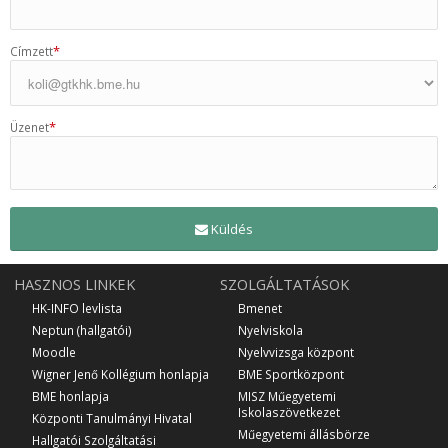
*
Címzett
*
Üzenet
Küldés
HASZNOS LINKEK
SZOLGÁLTATÁSOK
HK-INFO levlista
Bmenet
Neptun (hallgatói)
Nyelviskola
Moodle
Nyelvvizsga központ
Wigner Jenő Kollégium honlapja
BME Sportközpont
BME honlapja
MISZ Műegyetemi
Iskolaszövetkezet
Központi Tanulmányi Hivatal
Műegyetemi állásbörze
Hallgatói Szolgáltatási