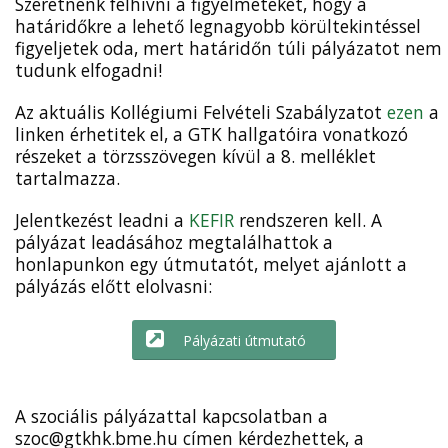
Szeretnénk felhívni a figyelmeteket, hogy a
határidőkre a lehető legnagyobb körültekintéssel
figyeljetek oda, mert határidőn túli pályázatot nem
tudunk elfogadni!
Az aktuális Kollégiumi Felvételi Szabályzatot
ezen
a
linken érhetitek el, a GTK hallgatóira vonatkozó
részeket a törzsszövegen kívül a 8. melléklet
tartalmazza.
Jelentkezést leadni a
KEFIR
rendszeren kell. A
pályázat leadásához megtalálhattok a
honlapunkon egy útmutatót, melyet ajánlott a
pályázás előtt elolvasni:
Pályázati útmutató
A szociális pályázattal kapcsolatban a
szoc@gtkhk.bme.hu címen kérdezhettek, a