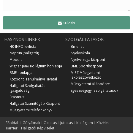
Küldés
HASZNOS LINKEK
SZOLGÁLTATÁSOK
HK-INFO levlista
Bmenet
Neptun (hallgatói)
Nyelviskola
Moodle
Nyelvvizsga központ
Wigner Jenő Kollégium honlapja
BME Sportközpont
BME honlapja
MISZ Műegyetemi
Iskolaszövetkezet
Központi Tanulmányi Hivatal
Műegyetemi állásbörze
Hallgatói Szolgáltatási
Igazgatóság
Egészségügyi szolgáltatások
Erasmus
Hallgatói Számítógép Központ
Műegyetemi telefonkönyv
Főoldal
Gólyáknak
Oktatás
Juttatás
Kollégium
Közélet
Karrier
Hallgatói Képviselet