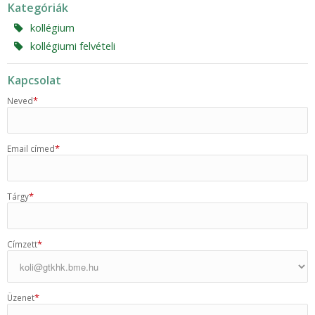
Kategóriák
kollégium
kollégiumi felvételi
Kapcsolat
*
Neved
*
Email címed
*
Tárgy
*
Címzett
*
Üzenet