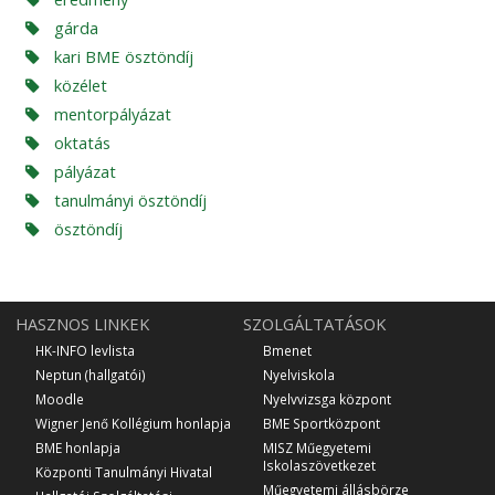
gárda
kari BME ösztöndíj
közélet
mentorpályázat
oktatás
pályázat
tanulmányi ösztöndíj
ösztöndíj
HASZNOS LINKEK
SZOLGÁLTATÁSOK
HK-INFO levlista
Bmenet
Neptun (hallgatói)
Nyelviskola
Moodle
Nyelvvizsga központ
Wigner Jenő Kollégium honlapja
BME Sportközpont
BME honlapja
MISZ Műegyetemi
Iskolaszövetkezet
Központi Tanulmányi Hivatal
Műegyetemi állásbörze