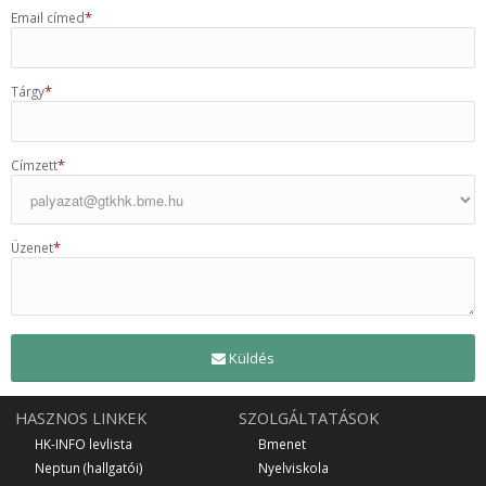
*
Email címed
*
Tárgy
*
Címzett
*
Üzenet
Küldés
HASZNOS LINKEK
SZOLGÁLTATÁSOK
HK-INFO levlista
Bmenet
Neptun (hallgatói)
Nyelviskola