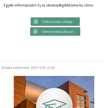
Egyéb információért írj az
oktatas@gtkhk.bme.hu címre.
Tankörvezetői adatlap
Tankörvezetői pályázat
Utoljára szerkesztve: 2025.10.05. 22:04