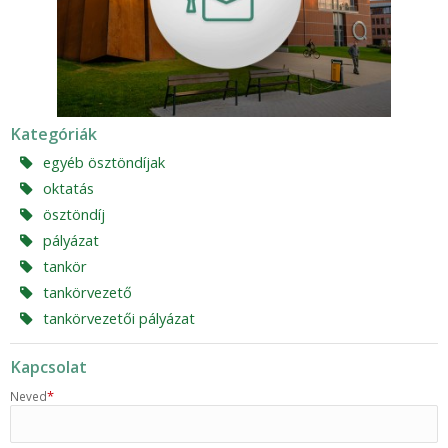
Kategóriák
egyéb ösztöndíjak
oktatás
ösztöndíj
pályázat
tankör
tankörvezető
tankörvezetői pályázat
Kapcsolat
*
Neved