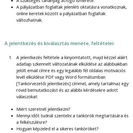
A szükséges tananyag átfogó ismerete.
A pályázatban foglaltak jelenléti oktatásra vonatkoznak,
online keretek között a pályázatban foglaltak
változhatnak.
A jelentkezés és kiválasztás menete, feltételei:
A jelentkezés feltétele a
kinyomtatott, majd kézzel aláírt
adatlap szkennelt változatának elküldése az alábbiakban
jelölt email címre és egy legalább fél oldalas motivációs
levél elküldése PDF vagy Word formátumban
[Tankörvezetői jelentkezés] címmel, amely tartalmaz egy
rövid bemutatkozást és az alábbi kérdésekre adott
válaszokat:
Miért szeretnél jelentkezni?
Mennyi időt tudnál szentelni a tankörök megtartására és
a felkészülésre?
Hogyan képzeled el a sikeres tanköröket?