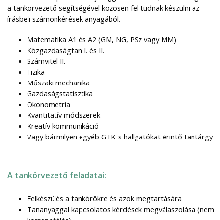
a tankörvezető segítségével közösen fel tudnak készülni az
írásbeli számonkérések anyagából.
Matematika A1 és A2 (GM, NG, PSz vagy MM)
Közgazdaságtan I. és II.
Számvitel II.
Fizika
Műszaki mechanika
Gazdaságstatisztika
Ökonometria
Kvantitatív módszerek
Kreatív kommunikáció
Vagy bármilyen egyéb GTK-s hallgatókat érintő tantárgy
A tankörvezető feladatai:
Felkészülés a tankörökre és azok megtartására
Tananyaggal kapcsolatos kérdések megválaszolása (nem
korrepetálás)