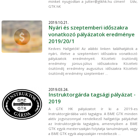
minket nyugodtan a jutter@gtkhk.hu címen! Üdv,
GTK hK
2019.10.21.
Nyári és szeptemberi időszakra
vonatkozó pályázatok eredménye
2019/20/1
Kedves Hallgatók! Az alábbi linken találhatjátok a
nyári, illetve a szeptemberi időszakra vonatkozó
pályázatok eredményeit. Közéleti ösztöndíj
eredmény június-július időszakokra Közéleti
ösztöndíj eredmény augusztus időszakra Közéleti
ösztöndíj eredmény szeptember ...
2019.03.24.
Instruktorgárda tagsági pályázat -
2019
A GTK HK pályázatot ír ki a 2019-es
Instruktorgárdába való tagságra. A BME GTK minden
aktív jogviszonnyal rendelkező hallgatója pályázhat
az Instruktorgárda tagságára, amennyiben a BME
GTK egyik mesterszakján folytatja tanulmányait, vagy
a BME GTK egyik alapszakján rendelkezik ...