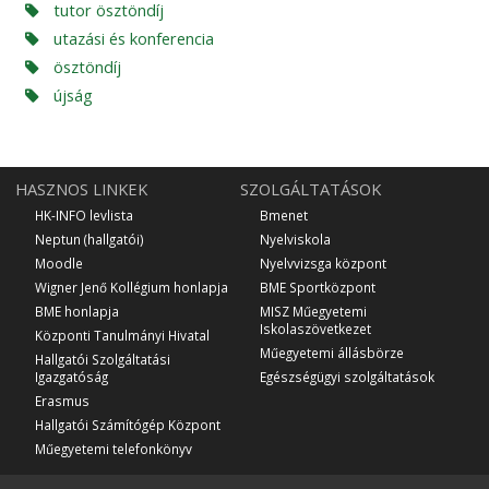
tutor ösztöndíj
utazási és konferencia
ösztöndíj
újság
HASZNOS LINKEK
SZOLGÁLTATÁSOK
HK-INFO levlista
Bmenet
Neptun (hallgatói)
Nyelviskola
Moodle
Nyelvvizsga központ
Wigner Jenő Kollégium honlapja
BME Sportközpont
BME honlapja
MISZ Műegyetemi
Iskolaszövetkezet
Központi Tanulmányi Hivatal
Műegyetemi állásbörze
Hallgatói Szolgáltatási
Igazgatóság
Egészségügyi szolgáltatások
Erasmus
Hallgatói Számítógép Központ
Műegyetemi telefonkönyv