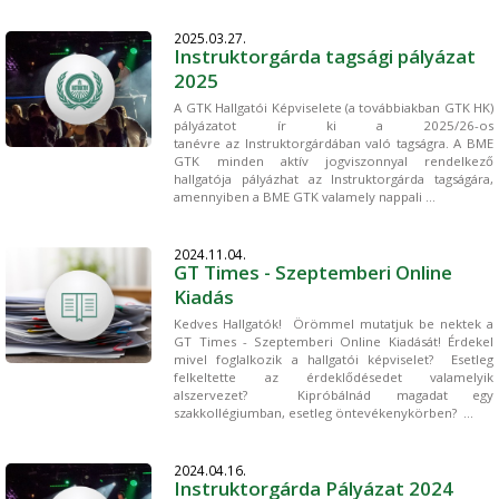
2025.03.27.
Instruktorgárda tagsági pályázat
2025
A GTK Hallgatói Képviselete (a továbbiakban GTK HK)
pályázatot ír ki a 2025/26-os
tanévre az Instruktorgárdában való tagságra. A BME
GTK minden aktív jogviszonnyal rendelkező
hallgatója pályázhat az Instruktorgárda tagságára,
amennyiben a BME GTK valamely nappali ...
2024.11.04.
GT Times - Szeptemberi Online
Kiadás
Kedves Hallgatók! Örömmel mutatjuk be nektek a
GT Times - Szeptemberi Online Kiadását! Érdekel
mivel foglalkozik a hallgatói képviselet? Esetleg
felkeltette az érdeklődésedet valamelyik
alszervezet? Kipróbálnád magadat egy
szakkollégiumban, esetleg öntevékenykörben? ...
2024.04.16.
Instruktorgárda Pályázat 2024