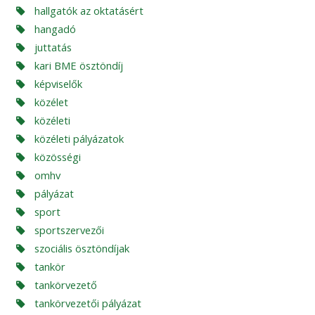
hallgatók az oktatásért
hangadó
juttatás
kari BME ösztöndíj
képviselők
közélet
közéleti
közéleti pályázatok
közösségi
omhv
pályázat
sport
sportszervezői
szociális ösztöndíjak
tankör
tankörvezető
tankörvezetői pályázat