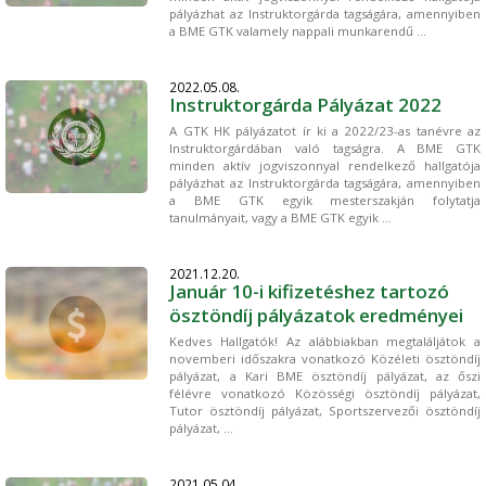
pályázhat az Instruktorgárda tagságára, amennyiben
a BME GTK valamely nappali munkarendű ...
2022.05.08.
Instruktorgárda Pályázat 2022
A GTK HK pályázatot ír ki a 2022/23-as tanévre az
Instruktorgárdában való tagságra. A BME GTK
minden aktív jogviszonnyal rendelkező hallgatója
pályázhat az Instruktorgárda tagságára, amennyiben
a BME GTK egyik mesterszakján folytatja
tanulmányait, vagy a BME GTK egyik ...
2021.12.20.
Január 10-i kifizetéshez tartozó
ösztöndíj pályázatok eredményei
Kedves Hallgatók! Az alábbiakban megtaláljátok a
novemberi időszakra vonatkozó Közéleti ösztöndíj
pályázat, a Kari BME ösztöndíj pályázat, az őszi
félévre vonatkozó Közösségi ösztöndíj pályázat,
Tutor ösztöndíj pályázat, Sportszervezői ösztöndíj
pályázat, ...
2021.05.04.