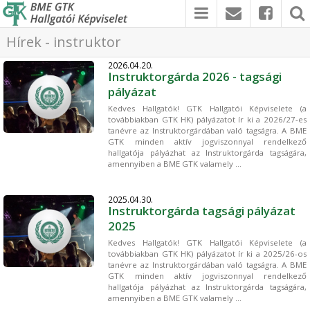
Hírek - instruktor
2026.04.20.
Instruktorgárda 2026 - tagsági
pályázat
Kedves Hallgatók! GTK Hallgatói Képviselete (a
továbbiakban GTK HK) pályázatot ír ki a 2026/27-es
tanévre az Instruktorgárdában való tagságra. A BME
GTK minden aktív jogviszonnyal rendelkező
hallgatója pályázhat az Instruktorgárda tagságára,
amennyiben a BME GTK valamely ...
2025.04.30.
Instruktorgárda tagsági pályázat
2025
Kedves Hallgatók! GTK Hallgatói Képviselete (a
továbbiakban GTK HK) pályázatot ír ki a 2025/26-os
tanévre az Instruktorgárdában való tagságra. A BME
GTK minden aktív jogviszonnyal rendelkező
hallgatója pályázhat az Instruktorgárda tagságára,
amennyiben a BME GTK valamely ...