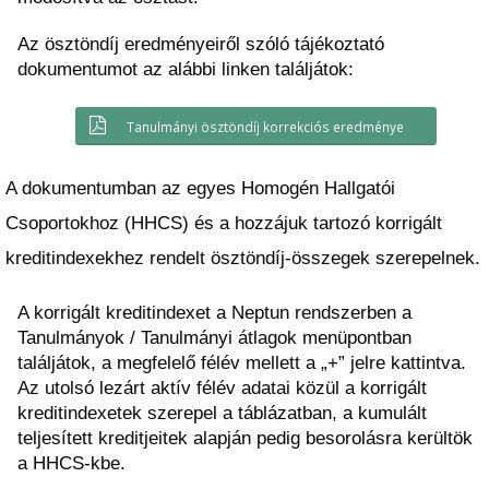
Az ösztöndíj eredményeiről szóló tájékoztató 
dokumentumot az alábbi linken találjátok:
Tanulmányi ösztöndíj korrekciós eredménye
A dokumentumban az egyes Homogén Hallgatói 
Csoportokhoz (HHCS) és a hozzájuk tartozó korrigált 
kreditindexekhez rendelt ösztöndíj-összegek szerepelnek.
A korrigált kreditindexet a Neptun rendszerben a 
Tanulmányok / Tanulmányi átlagok menüpontban 
találjátok, a megfelelő félév mellett a „+” jelre kattintva. 
Az utolsó lezárt aktív félév adatai közül a korrigált 
kreditindexetek szerepel a táblázatban, a kumulált 
teljesített kreditjeitek alapján pedig besorolásra kerültök 
a HHCS-kbe.