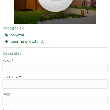
Kategóriák
pályázat
tanulmányi ösztöndíj
Kapcsolat
*
Neved
*
Email címed
*
Tárgy