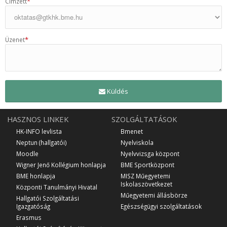
*
Címzett
*
Üzenet
Küldés
HASZNOS LINKEK
SZOLGÁLTATÁSOK
HK-INFO levlista
Bmenet
Neptun (hallgatói)
Nyelviskola
Moodle
Nyelvvizsga központ
Wigner Jenő Kollégium honlapja
BME Sportközpont
BME honlapja
MISZ Műegyetemi
Iskolaszövetkezet
Központi Tanulmányi Hivatal
Műegyetemi állásbörze
Hallgatói Szolgáltatási
Igazgatóság
Egészségügyi szolgáltatások
Erasmus