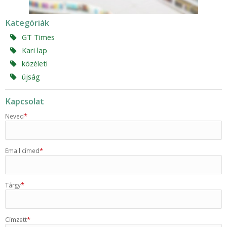
Kategóriák
GT Times
Kari lap
közéleti
újság
Kapcsolat
*
Neved
*
Email címed
*
Tárgy
*
Címzett