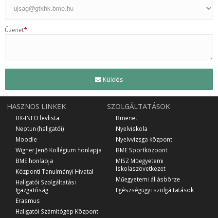
*
Üzenet
Küldés
HASZNOS LINKEK
SZOLGÁLTATÁSOK
HK-INFO levlista
Bmenet
Neptun (hallgatói)
Nyelviskola
Moodle
Nyelvvizsga központ
Wigner Jenő Kollégium honlapja
BME Sportközpont
BME honlapja
MISZ Műegyetemi
Iskolaszövetkezet
Központi Tanulmányi Hivatal
Műegyetemi állásbörze
Hallgatói Szolgáltatási
Igazgatóság
Egészségügyi szolgáltatások
Erasmus
Hallgatói Számítógép Központ