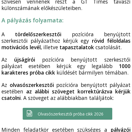
szívesen vennének részt a GT Times tavaszi
különszámának előkészületeiben.
A pályázás folyamata:
A
tördelőszerkesztői
pozícióra benyújtott
szerkesztői pályázathoz kérjük egy
rövid féloldalas
motivációs levél
, illetve
tapasztalatok
csatolását.
Az
újságírói
pozícióra benyújtott szerkesztői
pályázat esetében kérjük egy legalább
1000
karakteres próba cikk
küldését bármilyen témában.
Az
olvasószerkesztői
pozícióra benyújtott pályázat
esetében
az alábbi szöveget korrektúrázva kérjük
csatolni
. A szöveget az alábbiakban találjátok:
Olvasószerkesztői próba cikk 2026
Minden feladatkör esetében szükséges a
pályázói