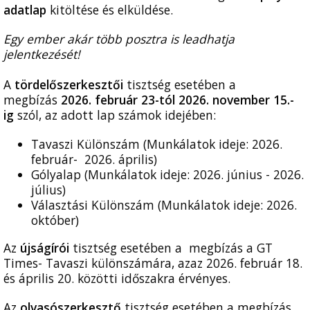
adatlap
kitöltése és elküldése.
Egy ember akár több posztra is leadhatja
jelentkezését!
A
t
ördelőszerkesztői
tisztség esetében a
megbízás
2026. február 23-tól 2026. november 15.-
ig
szól, az adott lap számok idejében:
Tavaszi Különszám (Munkálatok ideje: 2026.
február- 2026. április)
Gólyalap (Munkálatok ideje: 2026. június - 2026.
július)
Választási Különszám (Munkálatok ideje: 2026.
október)
Az
újságírói
tisztség esetében a megbízás a GT
Times- Tavaszi különszámára, azaz 2026. február 18.
és április 20. közötti időszakra érvényes.
Az
olvasószerkesztő
tisztség esetében a megbízás