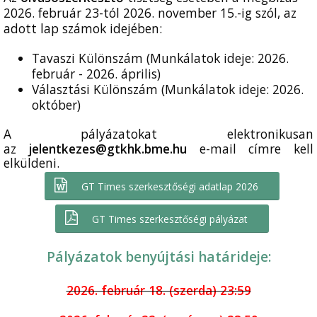
2026. február 23-tól 2026. november 15.-ig szól, az
adott lap számok idejében:
Tavaszi Különszám (Munkálatok ideje: 2026.
február - 2026. április)
Választási Különszám (Munkálatok ideje: 2026.
október)
A pályázatokat elektronikusan
az
jelentkezes@gtkhk.bme.hu
e-mail címre kell
elküldeni.
GT Times szerkesztőségi adatlap 2026
GT Times szerkesztőségi pályázat
Pályázatok benyújtási határideje:
2026. február 18. (szerda) 23:59