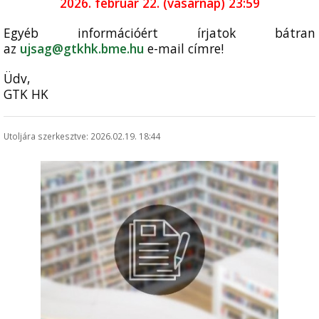
2026. február 22. (vasárnap) 23:59
Egyéb információért írjatok bátran
az
ujsag@gtkhk.bme.hu
e-mail címre!
Üdv,
GTK HK
Utoljára szerkesztve: 2026.02.19. 18:44