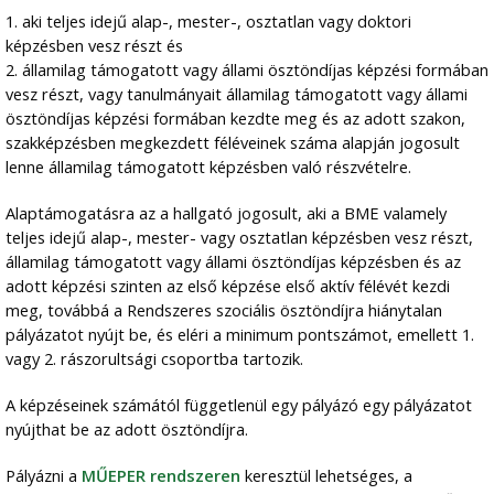
1. aki teljes idejű alap-, mester-, osztatlan vagy doktori
képzésben vesz részt és
2. államilag támogatott vagy állami ösztöndíjas képzési formában
vesz részt, vagy tanulmányait államilag támogatott vagy állami
ösztöndíjas képzési formában kezdte meg és az adott szakon,
szakképzésben megkezdett féléveinek száma alapján jogosult
lenne államilag támogatott képzésben való részvételre.
Alaptámogatásra az a hallgató jogosult, aki a BME valamely
teljes idejű alap-, mester- vagy osztatlan képzésben vesz részt,
államilag támogatott vagy állami ösztöndíjas képzésben és az
adott képzési szinten az első képzése első aktív félévét kezdi
meg, továbbá a Rendszeres szociális ösztöndíjra hiánytalan
pályázatot nyújt be, és eléri a minimum pontszámot, emellett 1.
vagy 2. rászorultsági csoportba tartozik.
A képzéseinek számától függetlenül egy pályázó egy pályázatot
nyújthat be az adott ösztöndíjra.
Pályázni a
MŰEPER rendszeren
keresztül lehetséges, a