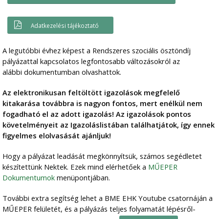
Adatkezelési tájékoztató
A legutóbbi évhez képest a Rendszeres szociális ösztöndíj
pályázattal kapcsolatos legfontosabb változásokról az
alábbi dokumentumban olvashattok.
Az elektronikusan feltöltött igazolások megfelelő
kitakarása továbbra is nagyon fontos, mert enélkül nem
fogadható el az adott igazolás! Az igazolások pontos
követelményeit az Igazoláslistában találhatjátok, így ennek
figyelmes elolvasását ajánljuk!
Hogy a pályázat leadását megkönnyítsük, számos segédletet
készítettünk Nektek. Ezek mind elérhetőek a
MŰEPER
Dokumentumok
menüpontjában.
További extra segítség lehet a BME EHK Youtube csatornáján a
MŰEPER felületét, és a pályázás teljes folyamatát lépésről-