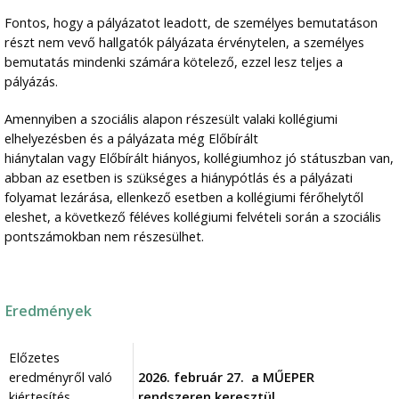
Fontos, hogy a pályázatot leadott, de személyes bemutatáson
részt nem vevő hallgatók pályázata érvénytelen, a személyes
bemutatás mindenki számára kötelező, ezzel lesz teljes a
pályázás.
Amennyiben a szociális alapon részesült valaki kollégiumi
elhelyezésben és a pályázata még Előbírált
hiánytalan vagy Előbírált hiányos, kollégiumhoz jó státuszban van,
abban az esetben is szükséges a hiánypótlás és a pályázati
folyamat lezárása, ellenkező esetben a kollégiumi férőhelytől
eleshet, a következő féléves kollégiumi felvételi során a szociális
pontszámokban nem részesülhet.
Eredmények
Előzetes
eredményről való
2026. február 27. a MŰEPER
kiértesítés
rendszeren keresztül