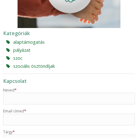
Kategóriák
alaptámogatás
pályázat
szoc
szociális ösztöndíjak
Kapcsolat
*
Neved
*
Email címed
*
Tárgy