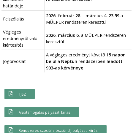
határideje
2026. február 28.
-
március 4.
23:59
a
Felszólalás
MŰEPER rendszeren keresztül
Végleges
2026. március 6.
a MŰEPER rendszeren
eredményről való
keresztül
kiértesítés
A végleges eredményt követő
15 napon
Jogorvoslat
belül
a
Neptun rendszerben leadott
903-as kérvénnyel
TJSZ
Alaptámogatás pályázati kiírás
Rendszeres szociális ösztöndíj pályázati kiírás