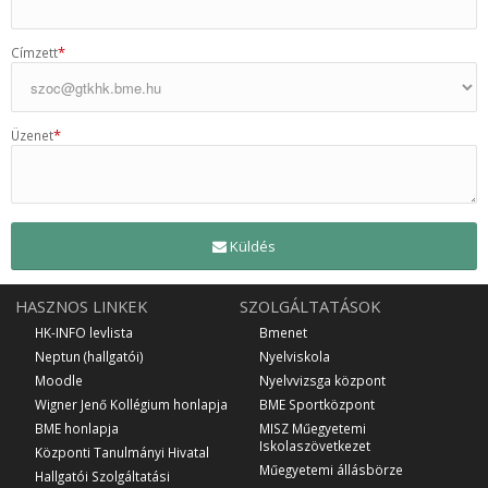
*
Címzett
*
Üzenet
Küldés
HASZNOS LINKEK
SZOLGÁLTATÁSOK
HK-INFO levlista
Bmenet
Neptun (hallgatói)
Nyelviskola
Moodle
Nyelvvizsga központ
Wigner Jenő Kollégium honlapja
BME Sportközpont
BME honlapja
MISZ Műegyetemi
Iskolaszövetkezet
Központi Tanulmányi Hivatal
Műegyetemi állásbörze
Hallgatói Szolgáltatási