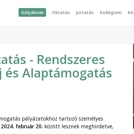
Gólyáknak
Oktatás
Juttatás
Kollégium
Kö
atás - Rendszeres
íj és Alaptámogatás
támogatás pályázatokhoz tartozó személyes
s
2024. február 20.
között lesznek meghirdetve,