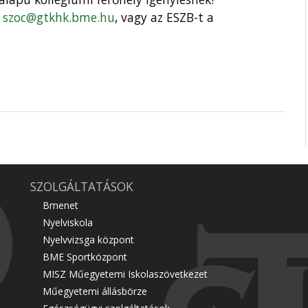
a
szoc@gtkhk.bme.hu
, vagy az ESZB-t a
SZOLGÁLTATÁSOK
Bmenet
Nyelviskola
Nyelvvizsga központ
BME Sportközpont
MISZ Műegyetemi Iskolaszövetkezet
Műegyetemi állásbörze