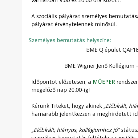
várhatóan 9:00 és 20:00 óra között.
A szociális pályázat személyes bemutatás
pályázat érvénytelennek minősül.
Személyes bemutatás helyszíne:
BME Q épület QAF18 
BME Wigner Jenő Kollégium –
Időpontot előzetesen, a
MŰEPER
rendszer
megelőző nap 20:00-ig!
Kérünk Titeket, hogy akinek
„Előbírált, hi
hamarabb jelentkezzen a meghirdetett id
„Előbírált, hiányos, kollégiumhoz jó”
státusz
személyes bemutatás feltétele a szociális 