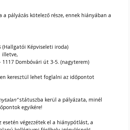
a a pályázás kötelező része, ennek hiányában a
(Hallgatói Képviseleti iroda)
illetve,
 1117 Dombóvári út 3-5. (nagyterem)
en keresztül lehet foglalni az időpontot
ánytalan”
státuszba kerül a pályázata, minél
őpontok egyikére!
 esetén végezzétek el a hiánypótlást, a
alapú kollégiumi férőhely igénylésnek!