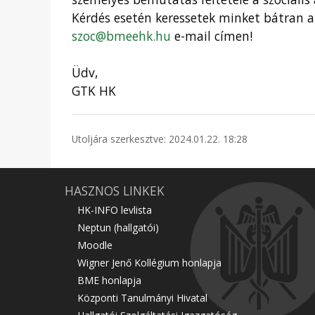
Kérdés esetén keressetek minket bátran 
szoc@bmeehk.hu
e-mail címen!
Üdv,
GTK HK
Utoljára szerkesztve: 2024.01.22. 18:28
HASZNOS LINKEK
HK-INFO levlista
Neptun (hallgatói)
Moodle
Wigner Jenő Kollégium honlapja
BME honlapja
Központi Tanulmányi Hivatal