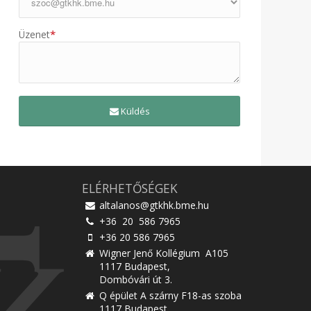
*
Üzenet
Küldés
ELÉRHETŐSÉGEK
altalanos@gtkhk.bme.hu
+36 20 586 7965
+36 20 586 7965
Wigner Jenő Kollégium A105
1117 Budapest,
Dombóvári út 3.
Q épület A szárny F18-as szoba
1117 Budapest,