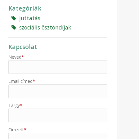
Kategóriák
juttatás
szociális ösztöndíjak
Kapcsolat
*
Neved
*
Email címed
*
Tárgy
*
Címzett