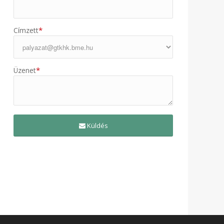
*
Címzett
*
Üzenet
Küldés