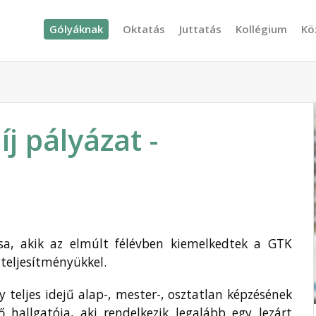
Gólyáknak
Oktatás
Juttatás
Kollégium
Kö
j pályázat -
ása, akik az elmúlt félévben kiemelkedtek a GTK
teljesítményükkel.
 teljes idejű alap-, mester-, osztatlan képzésének
ő hallgatója, aki rendelkezik legalább egy lezárt