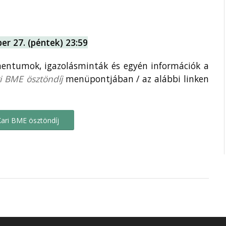
er 27. (péntek) 23:59
entumok, igazolásminták és egyén információk a
ri BME ösztöndíj
menüpontjában / az alábbi linken
ari BME ösztöndíj