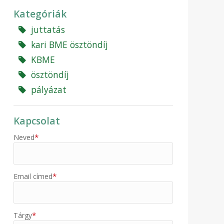
Kategóriák
juttatás
kari BME ösztöndíj
KBME
ösztöndíj
pályázat
Kapcsolat
*
Neved
*
Email címed
*
Tárgy